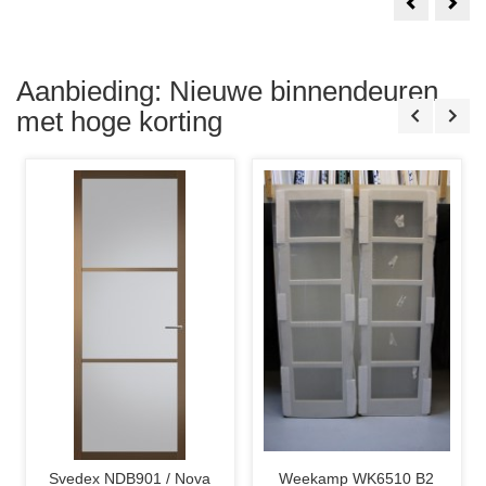
Weekamp
1
WK6852
Set
D2
Aust
88x231.5
Bala
Stomp
New
Incl.
York
Glas
88x2
Aanbieding: Nieuwe binnendeuren
in
Sto
Lood
Incl.
met hoge korting
D6
Tori
Glas
in
lood
Svedex NDB901 / Nova
Weekamp WK6510 B2
Ska