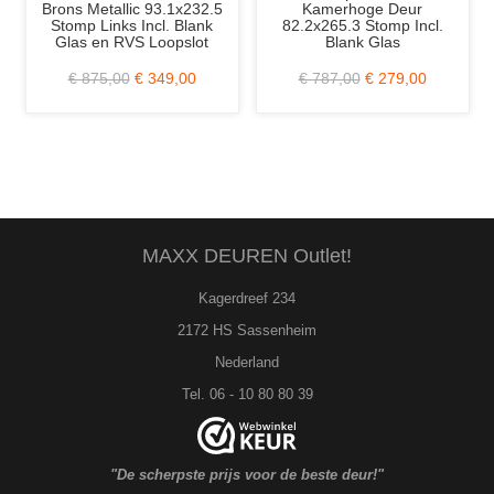
Brons Metallic 93.1x232.5
Kamerhoge Deur
93x
Stomp Links Incl. Blank
82.2x265.3 Stomp Incl.
Glas en RVS Loopslot
Blank Glas
€ 875,00
€ 349,00
€ 787,00
€ 279,00
MAXX DEUREN Outlet!
Kagerdreef 234
2172 HS Sassenheim
Nederland
Tel. 06 - 10 80 80 39
"De scherpste prijs voor de beste deur!"