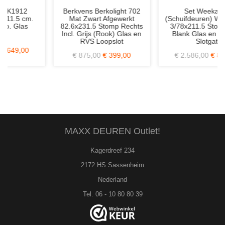
Berkvens Berkolight 702
Set Weekamp
Mat Zwart Afgewerkt
(Schuifdeuren) WK6328 C
82.6x231.5 Stomp Rechts
3/78x211.5 Stomp Incl.
Incl. Grijs (Rook) Glas en
Blank Glas en Zonder
RVS Loopslot
Slotgat
€ 875,00
€ 399,00
€ 2.586,00
€ 899,00
MAXX DEUREN Outlet!
Kagerdreef 234
2172 HS Sassenheim
Nederland
Tel. 06 - 10 80 80 39