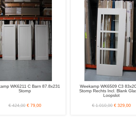
5
Svedex Connect CN12 Lijndeur RAL
Albo Freeslijn
n
9010 Alpine Wit 93x231.5 Stomp Links
St
Incl. WC-Slot
€ 299,00
€ 149,00
€ 21