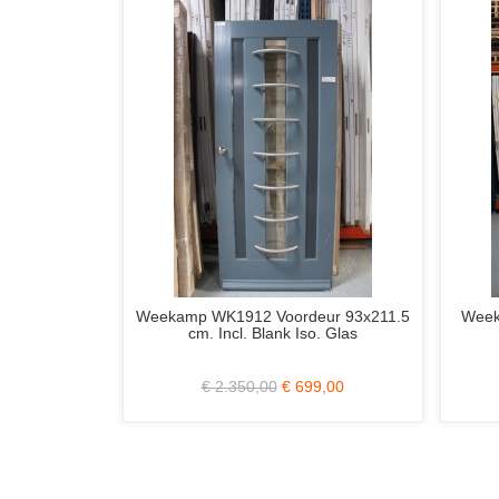
p WK6211 C Barn 87.8x231
Weekamp WK6509 C3 83x201.
Stomp
Stomp Rechts Incl. Blank Glas e
Loopslot
€ 424,00
€ 79,00
€ 1.010,00
€ 329,00