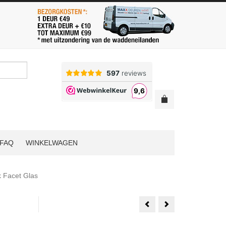
FAQ
WINKELWAGEN
k Facet Glas
Set
1
Austria
Set
Balance
Austria
Oakland
Balance