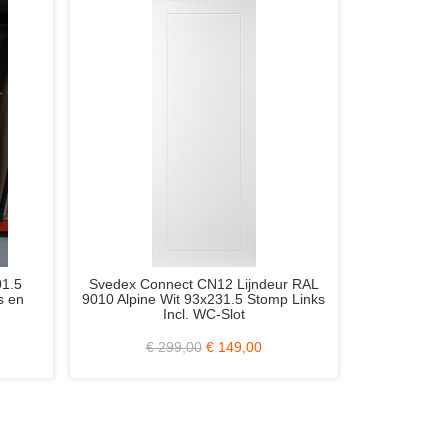
-deuren 65 of 77x231.5
Weekamp WK6314 C 103x231.5
omp Rechts
Stomp Incl. Blank Glas Zonder Slotgat
(Schuifdeur)
9,00
€ 79,00
€ 917,00
€ 379,00