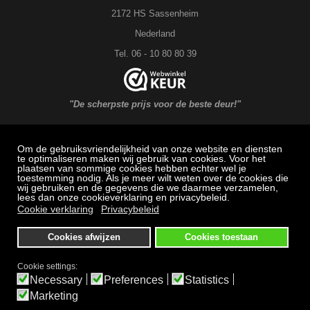
2172 HS Sassenheim
Nederland
Tel. 06 - 10 80 80 39
"De scherpste prijs voor de beste deur!"
Om de gebruiksvriendelijkheid van onze website en diensten
MAXX DEUREN Service
te optimaliseren maken wij gebruik van cookies. Voor het
plaatsen van sommige cookies hebben echter wel je
toestemming nodig. Als je meer wilt weten over de cookies die
Veel gestelde vragen: Bestellen, betalen en bezorging
wij gebruiken en de gegevens die we daarmee verzamelen,
lees dan onze cookieverklaring en privacybeleid.
Herroepingsrecht
Cookie verklaring
Privacybeleid
Klachtenregeling
Cookies afwijzen
Cookies toestaan
Algemene voorwaarden
Privacybeleid
Cookie settings:
Necessary
Preferences
Statistics
Bezichtigen en afhalen alleen op afspraak
Marketing
Alle prijzen zijn inclusief BTW.