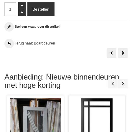
Stel een vraag over dit artikel
Terug naar: Boarddeuren
Svedex
30
Massieve
Min.
Boarddeur
Bra
RAL
Boar
9010
Skan
Alpine
SKB
Wit
280
Aanbieding: Nieuwe binnendeuren
93x234.1
NEN
Stomp
606
met hoge korting
Rechts
83x2
Incl.
Sto
Tochtvaldor
en
Loopslot