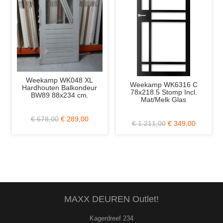
Weekamp WK048 XL
Weekamp WK6316 C
Hardhouten Balkondeur
78x218.5 Stomp Incl.
BW89 88x234 cm.
Mat/Melk Glas
€ 678,00
€ 289,00
€ 1.211,00
€ 349,00
MAXX DEUREN Outlet!
Kagerdreef 234