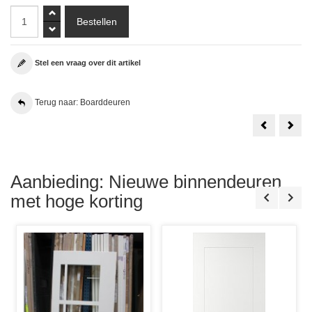
Stel een vraag over dit artikel
Terug naar: Boarddeuren
Svedex
30
Massieve
Min.
Boarddeur
Bra
RAL
Boar
9010
Skan
Alpine
SKB
Wit
280
Aanbieding: Nieuwe binnendeuren
93x234.1
NEN
Stomp
606
met hoge korting
Rechts
83x2
Incl.
Sto
Tochtvaldor
en
Loopslot