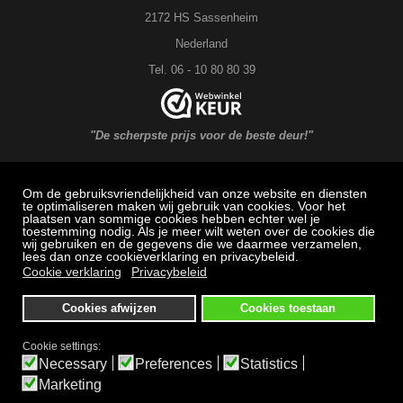
2172 HS Sassenheim
Nederland
Tel. 06 - 10 80 80 39
"De scherpste prijs voor de beste deur!"
Om de gebruiksvriendelijkheid van onze website en diensten
MAXX DEUREN Service
te optimaliseren maken wij gebruik van cookies. Voor het
plaatsen van sommige cookies hebben echter wel je
toestemming nodig. Als je meer wilt weten over de cookies die
Veel gestelde vragen: Bestellen, betalen en bezorging
wij gebruiken en de gegevens die we daarmee verzamelen,
lees dan onze cookieverklaring en privacybeleid.
Herroepingsrecht
Cookie verklaring
Privacybeleid
Klachtenregeling
Cookies afwijzen
Cookies toestaan
Algemene voorwaarden
Privacybeleid
Cookie settings:
Necessary
Preferences
Statistics
Bezichtigen en afhalen alleen op afspraak
Marketing
Alle prijzen zijn inclusief BTW.