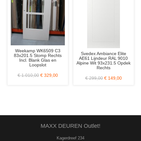
Weekamp WK6509 C3
Svedex Ambiance Elite
H
83x201.5 Stomp Rechts
AE61 Lijndeur RAL 9010
5
Incl. Blank Glas en
Alpine Wit 93x231.5 Opdek
Loopslot
Rechts
€ 1.010,00
€ 329,00
€ 299,00
€ 149,00
MAXX DEUREN Outlet!
Kagerdreef 234