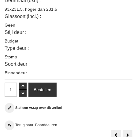
Deurmaat (bxh) :
93x231.5
,
hoger dan 231.5
Glassoort (incl.) :
Geen
Stijl deur :
Budget
Type deur :
Stomp
Soort deur :
Binnendeur
Stel een vraag over dit artikel
Terug naar: Boarddeuren
Svedex
30