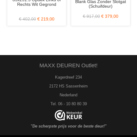
Rechts Wit Gegrond
Blank Glas Zonder Slotgat
A
(Schuifdeur)
€ 402,00
€ 219,00
€ 917,00
€ 379,00
MAXX DEUREN Outlet!
Kagerdreef 234
2172 HS Sassenheim
Nederland
Tel. 06 - 10 80 80 39
"De scherpste prijs voor de beste deur!"