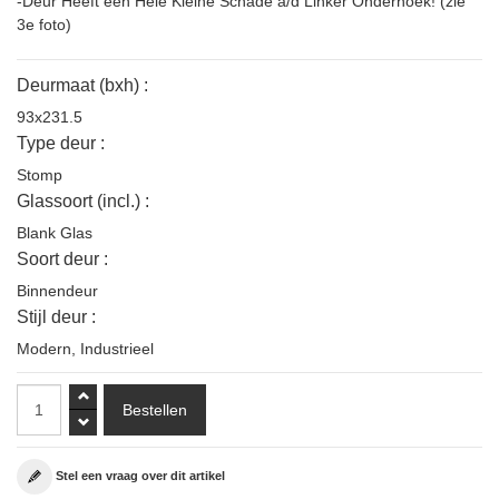
-Deur Heeft een Hele Kleine Schade a/d Linker Onderhoek! (zie
3e foto)
Deurmaat (bxh) :
93x231.5
Type deur :
Stomp
Glassoort (incl.) :
Blank Glas
Soort deur :
Binnendeur
Stijl deur :
Modern
,
Industrieel
Stel een vraag over dit artikel