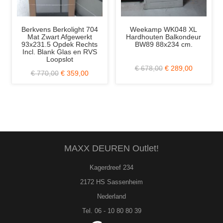
Weekamp WK048 XL
Berkvens Berkolight 702
Albo
Hardhouten Balkondeur
Mat Zwart Afgewerkt
77
BW89 88x234 cm.
82.6x231.5 Stomp Rechts
Incl. Grijs (Rook) Glas en
RVS Loopslot
€ 678,00
€ 289,00
€ 875,00
€ 399,00
MAXX DEUREN Outlet!
Kagerdreef 234
2172 HS Sassenheim
Nederland
Tel. 06 - 10 80 80 39